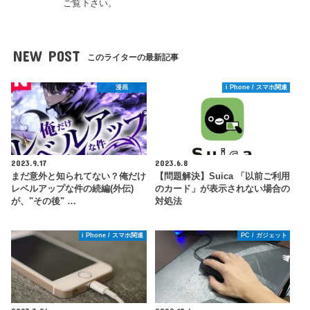
ご覧下さい。
NEW POST
このライターの最新記事
漫画
i Phone / スマホ関連
2023.9.17
2023.6.8
まだ意外と知られてない？俺だけ
【問題解決】Suica 「以前ご利用
レベルアップな件の続編(外伝)
のカード」が表示されない場合の
が、"その後" …
対処法
i Phone / スマホ関連
PC / ガジェット