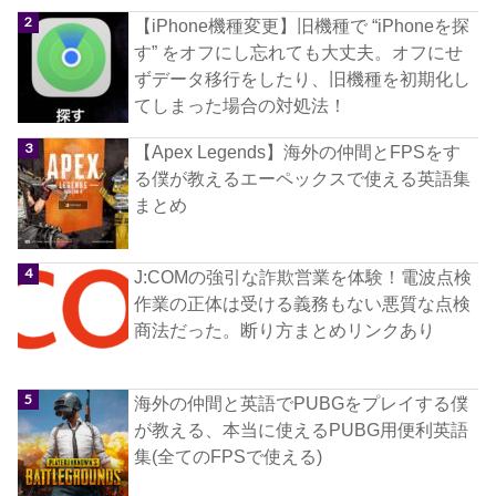
【iPhone機種変更】旧機種で “iPhoneを探
す” をオフにし忘れても大丈夫。オフにせ
ずデータ移行をしたり、旧機種を初期化し
てしまった場合の対処法！
【Apex Legends】海外の仲間とFPSをす
る僕が教えるエーペックスで使える英語集
まとめ
J:COMの強引な詐欺営業を体験！電波点検
作業の正体は受ける義務もない悪質な点検
商法だった。断り方まとめリンクあり
海外の仲間と英語でPUBGをプレイする僕
が教える、本当に使えるPUBG用便利英語
集(全てのFPSで使える)