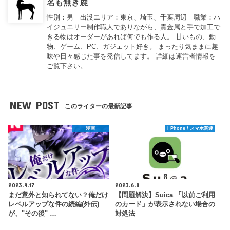
名も無き鹿
性別：男 出没エリア：東京、埼玉、千葉周辺 職業：ハ
イジュエリー制作職人でありながら、貴金属と手で加工で
きる物はオーダーがあれば何でも作る人。 甘いもの、動
物、ゲーム、PC、ガジェット好き。 まったり気ままに趣
味や日々感じた事を発信してます。 詳細は運営者情報を
ご覧下さい。
NEW POST
このライターの最新記事
漫画
i Phone / スマホ関連
2023.9.17
2023.6.8
まだ意外と知られてない？俺だけ
【問題解決】Suica 「以前ご利用
レベルアップな件の続編(外伝)
のカード」が表示されない場合の
が、"その後" …
対処法