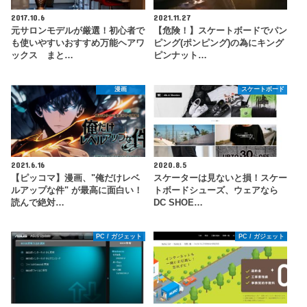
2017.10.6
2021.11.27
元サロンモデルが厳選！初心者で
【危険！】スケートボードでパン
も使いやすいおすすめ万能ヘアワ
ピング(ポンピング)の為にキング
ックス まと…
ピンナット…
漫画
スケートボード
2021.6.16
2020.8.5
【ピッコマ】漫画、"俺だけレベ
スケーターは見ないと損！スケー
ルアップな件" が最高に面白い！
トボードシューズ、ウェアなら
読んで絶対…
DC SHOE…
PC / ガジェット
PC / ガジェット