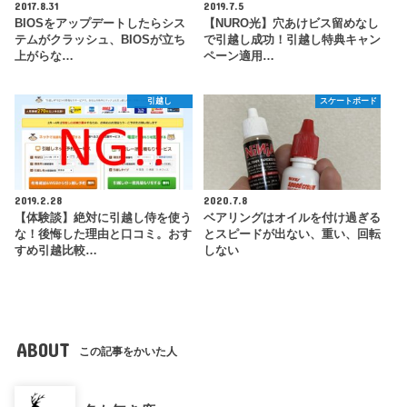
2017.8.31
2019.7.5
BIOSをアップデートしたらシス
【NURO光】穴あけビス留めなし
テムがクラッシュ、BIOSが立ち
で引越し成功！引越し特典キャン
上がらな…
ペーン適用…
引越し
スケートボード
2019.2.28
2020.7.8
【体験談】絶対に引越し侍を使う
ベアリングはオイルを付け過ぎる
な！後悔した理由と口コミ。おす
とスピードが出ない、重い、回転
すめ引越比較…
しない
ABOUT
この記事をかいた人