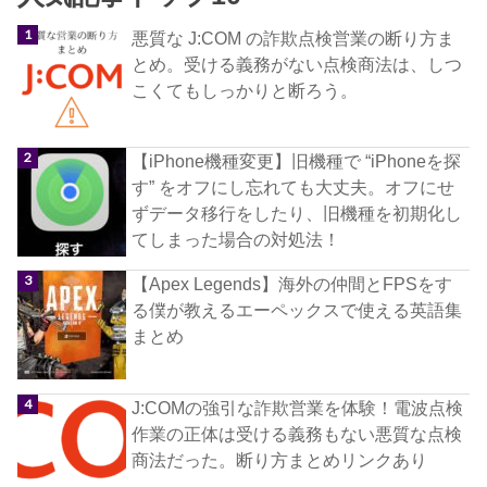
悪質な J:COM の詐欺点検営業の断り方ま
とめ。受ける義務がない点検商法は、しつ
こくてもしっかりと断ろう。
【iPhone機種変更】旧機種で “iPhoneを探
す” をオフにし忘れても大丈夫。オフにせ
ずデータ移行をしたり、旧機種を初期化し
てしまった場合の対処法！
【Apex Legends】海外の仲間とFPSをす
る僕が教えるエーペックスで使える英語集
まとめ
J:COMの強引な詐欺営業を体験！電波点検
作業の正体は受ける義務もない悪質な点検
商法だった。断り方まとめリンクあり