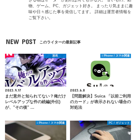
物、ゲーム、PC、ガジェット好き。 まったり気ままに趣
味や日々感じた事を発信してます。 詳細は運営者情報を
ご覧下さい。
NEW POST
このライターの最新記事
漫画
i Phone / スマホ関連
2023.9.17
2023.6.8
まだ意外と知られてない？俺だけ
【問題解決】Suica 「以前ご利用
レベルアップな件の続編(外伝)
のカード」が表示されない場合の
が、"その後" …
対処法
i Phone / スマホ関連
PC / ガジェット