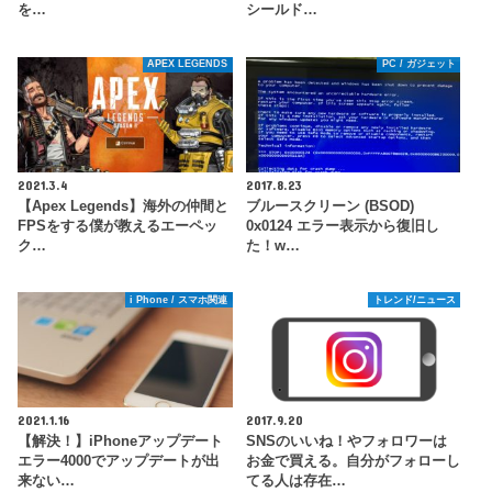
を…
シールド…
APEX LEGENDS
PC / ガジェット
2021.3.4
2017.8.23
【Apex Legends】海外の仲間と
ブルースクリーン (BSOD)
FPSをする僕が教えるエーペッ
0x0124 エラー表示から復旧し
ク…
た！w…
i Phone / スマホ関連
トレンド/ニュース
2021.1.16
2017.9.20
【解決！】iPhoneアップデート
SNSのいいね！やフォロワーは
エラー4000でアップデートが出
お金で買える。自分がフォローし
来ない…
てる人は存在…