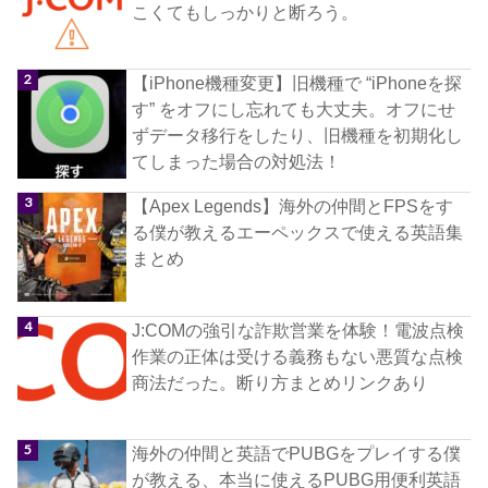
こくてもしっかりと断ろう。
【iPhone機種変更】旧機種で “iPhoneを探
す” をオフにし忘れても大丈夫。オフにせ
ずデータ移行をしたり、旧機種を初期化し
てしまった場合の対処法！
【Apex Legends】海外の仲間とFPSをす
る僕が教えるエーペックスで使える英語集
まとめ
J:COMの強引な詐欺営業を体験！電波点検
作業の正体は受ける義務もない悪質な点検
商法だった。断り方まとめリンクあり
海外の仲間と英語でPUBGをプレイする僕
が教える、本当に使えるPUBG用便利英語