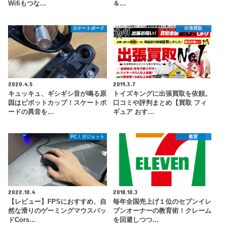
Wifiもつな…
＆…
スケートボード
出張買取
2020.4.5
2019.3.7
キュッキュ、ギシギシ音が鳴る原
トイズキングに出張買取を依頼。
因はピボットカップ！スケートボ
口コミや評判まとめ【買取 フィ
ードの異音を…
ギュア おす…
PC / ガジェット
教育
2022.10.4
2018.10.3
【レビュー】FPSにおすすめ、自
毎年全国売上げ１位のセブンイレ
然な滑りのゲーミングマウスパッ
ブンオーナーの教育術！クレーム
ドCors…
を回避しつつ…