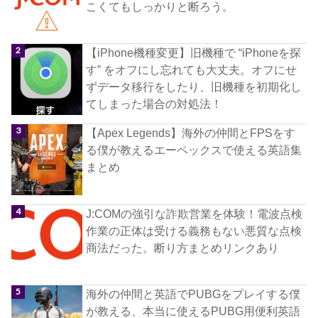
こくてもしっかりと断ろう。
【iPhone機種変更】旧機種で “iPhoneを探
す” をオフにし忘れても大丈夫。オフにせ
ずデータ移行をしたり、旧機種を初期化し
てしまった場合の対処法！
【Apex Legends】海外の仲間とFPSをす
る僕が教えるエーペックスで使える英語集
まとめ
J:COMの強引な詐欺営業を体験！電波点検
作業の正体は受ける義務もない悪質な点検
商法だった。断り方まとめリンクあり
海外の仲間と英語でPUBGをプレイする僕
が教える、本当に使えるPUBG用便利英語