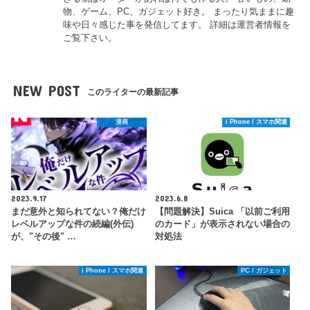
物、ゲーム、PC、ガジェット好き。 まったり気ままに趣
味や日々感じた事を発信してます。 詳細は運営者情報を
ご覧下さい。
NEW POST
このライターの最新記事
漫画
i Phone / スマホ関連
2023.9.17
2023.6.8
まだ意外と知られてない？俺だけ
【問題解決】Suica 「以前ご利用
レベルアップな件の続編(外伝)
のカード」が表示されない場合の
が、"その後" …
対処法
i Phone / スマホ関連
PC / ガジェット