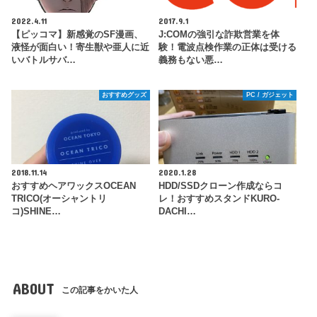
2022.4.11
2017.9.1
【ピッコマ】新感覚のSF漫画、
J:COMの強引な詐欺営業を体
液怪が面白い！寄生獣や亜人に近
験！電波点検作業の正体は受ける
いバトルサバ…
義務もない悪…
おすすめグッズ
PC / ガジェット
2018.11.14
2020.1.28
おすすめヘアワックスOCEAN
HDD/SSDクローン作成ならコ
TRICO(オーシャントリ
レ！おすすめスタンドKURO-
コ)SHINE…
DACHI…
ABOUT
この記事をかいた人