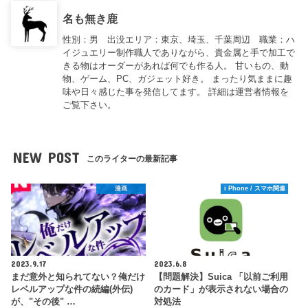
名も無き鹿
性別：男 出没エリア：東京、埼玉、千葉周辺 職業：ハ
イジュエリー制作職人でありながら、貴金属と手で加工で
きる物はオーダーがあれば何でも作る人。 甘いもの、動
物、ゲーム、PC、ガジェット好き。 まったり気ままに趣
味や日々感じた事を発信してます。 詳細は運営者情報を
ご覧下さい。
NEW POST
このライターの最新記事
漫画
i Phone / スマホ関連
2023.9.17
2023.6.8
まだ意外と知られてない？俺だけ
【問題解決】Suica 「以前ご利用
レベルアップな件の続編(外伝)
のカード」が表示されない場合の
が、"その後" …
対処法