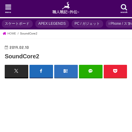
menu
search
スケートボード
APEX LEGENDS
PC / ガジェット
i Phone / 
HOME
SoundCore2
2019.02.10
SoundCore2