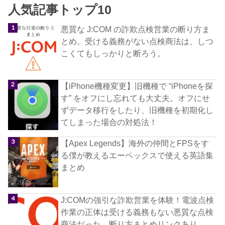
人気記事トップ10
悪質な J:COM の詐欺点検営業の断り方ま
とめ。受ける義務がない点検商法は、しつ
こくてもしっかりと断ろう。
【iPhone機種変更】旧機種で “iPhoneを探
す” をオフにし忘れても大丈夫。オフにせ
ずデータ移行をしたり、旧機種を初期化し
てしまった場合の対処法！
【Apex Legends】海外の仲間とFPSをす
る僕が教えるエーペックスで使える英語集
まとめ
J:COMの強引な詐欺営業を体験！電波点検
作業の正体は受ける義務もない悪質な点検
商法だった。断り方まとめリンクあり