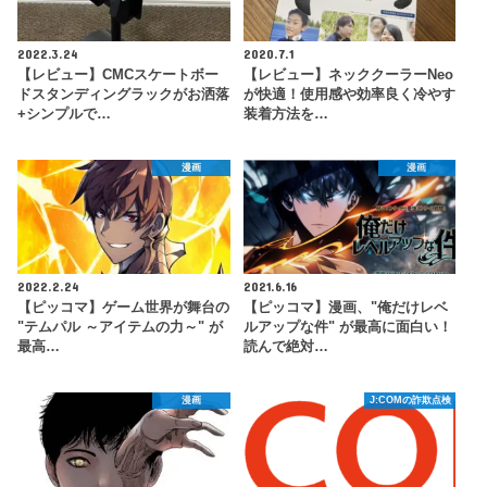
2022.3.24
2020.7.1
【レビュー】CMCスケートボー
【レビュー】ネッククーラーNeo
ドスタンディングラックがお洒落
が快適！使用感や効率良く冷やす
+シンプルで…
装着方法を…
漫画
漫画
2022.2.24
2021.6.16
【ピッコマ】ゲーム世界が舞台の
【ピッコマ】漫画、"俺だけレベ
"テムパル ～アイテムの力～" が
ルアップな件" が最高に面白い！
最高…
読んで絶対…
漫画
J:COMの詐欺点検