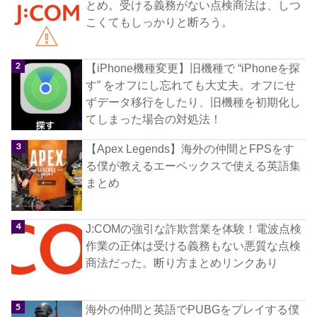
とめ。受ける義務がない点検商法は、しつ
こくてもしっかりと断ろう。
【iPhone機種変更】旧機種で “iPhoneを探
す” をオフにし忘れても大丈夫。オフにせ
ずデータ移行をしたり、旧機種を初期化し
てしまった場合の対処法！
【Apex Legends】海外の仲間とFPSをす
る僕が教えるエーペックスで使える英語集
まとめ
J:COMの強引な詐欺営業を体験！電波点検
作業の正体は受ける義務もない悪質な点検
商法だった。断り方まとめリンクあり
海外の仲間と英語でPUBGをプレイする僕