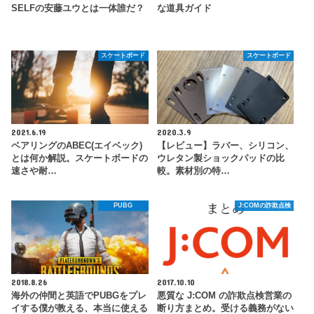
SELFの安藤ユウとは一体誰だ？
な道具ガイド
スケートボード
スケートボード
2021.6.19
2020.3.9
ベアリングのABEC(エイベック)
【レビュー】ラバー、シリコン、
とは何か解説。スケートボードの
ウレタン製ショックパッドの比
速さや耐…
較。素材別の特…
PUBG
J:COMの詐欺点検
2018.8.26
2017.10.10
海外の仲間と英語でPUBGをプレ
悪質な J:COM の詐欺点検営業の
イする僕が教える、本当に使える
断り方まとめ。受ける義務がない