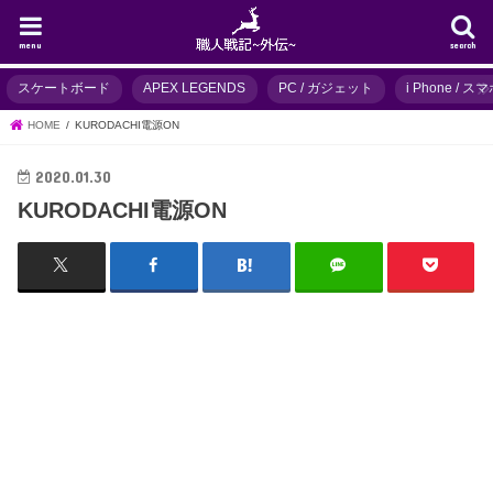
menu
search
スケートボード
APEX LEGENDS
PC / ガジェット
i Phone / 
HOME
KURODACHI電源ON
2020.01.30
KURODACHI電源ON