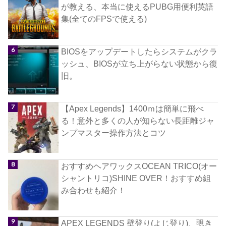
が教える、本当に使えるPUBG用便利英語
集(全てのFPSで使える)
BIOSをアップデートしたらシステムがクラ
ッシュ、BIOSが立ち上がらない状態から復
旧。
【Apex Legends】1400ｍは簡単に飛べ
る！意外と多くの人が知らない長距離ジャ
ンプマスター操作方法とコツ
おすすめヘアワックスOCEAN TRICO(オー
シャントリコ)SHINE OVER！おすすめ組
み合わせも紹介！
APEX LEGENDS 壁登り(よじ登り)、覗き