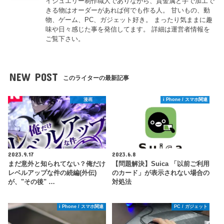
イジュエリー制作職人でありながら、貴金属と手で加工で
きる物はオーダーがあれば何でも作る人。 甘いもの、動
物、ゲーム、PC、ガジェット好き。 まったり気ままに趣
味や日々感じた事を発信してます。 詳細は運営者情報を
ご覧下さい。
NEW POST
このライターの最新記事
漫画
i Phone / スマホ関連
2023.9.17
2023.6.8
まだ意外と知られてない？俺だけ
【問題解決】Suica 「以前ご利用
レベルアップな件の続編(外伝)
のカード」が表示されない場合の
が、"その後" …
対処法
i Phone / スマホ関連
PC / ガジェット