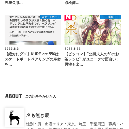
PUBG用…
点検商…
スケートボード
漫画
2020.8.2
2022.8.22
【絶対にダメ】KURE crc 556は
【ピッコマ】"公爵夫人の50のお
スケートボードベアリングの寿命
茶レシピ" がユニークで面白い！
を…
男性も楽…
ABOUT
この記事をかいた人
名も無き鹿
性別：男 出没エリア：東京、埼玉、千葉周辺 職業：ハ