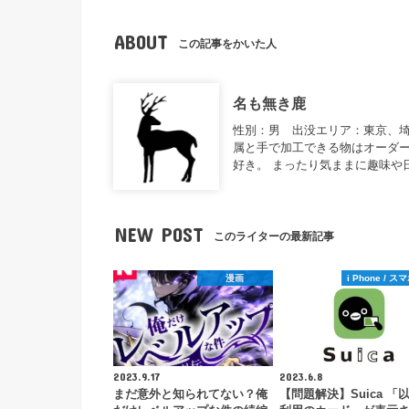
ABOUT
この記事をかいた人
名も無き鹿
性別：男 出没エリア：東京、
属と手で加工できる物はオーダー
好き。 まったり気ままに趣味や
NEW POST
このライターの最新記事
漫画
i Phone / 
2023.9.17
2023.6.8
まだ意外と知られてない？俺
【問題解決】Suica 「