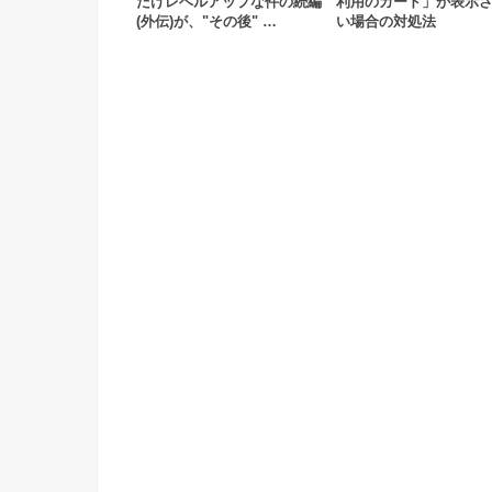
だけレベルアップな件の続編
利用のカード」が表示
(外伝)が、"その後" …
い場合の対処法