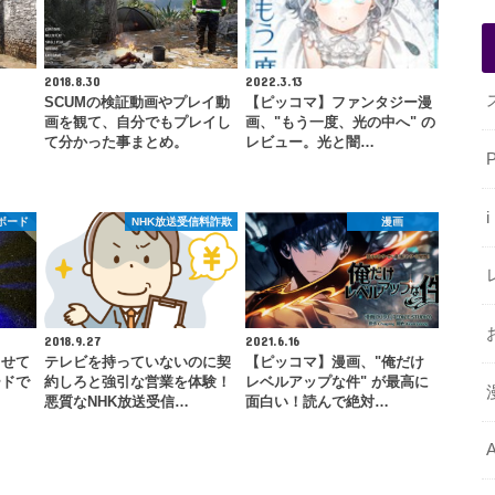
2018.8.30
2022.3.13
SCUMの検証動画やプレイ動
【ピッコマ】ファンタジー漫
画を観て、自分でもプレイし
画、"もう一度、光の中へ" の
て分かった事まとめ。
レビュー。光と闇…
ボード
NHK放送受信料詐欺
漫画
2018.9.27
2021.6.16
らせて
テレビを持っていないのに契
【ピッコマ】漫画、"俺だけ
ードで
約しろと強引な営業を体験！
レベルアップな件" が最高に
悪質なNHK放送受信…
面白い！読んで絶対…