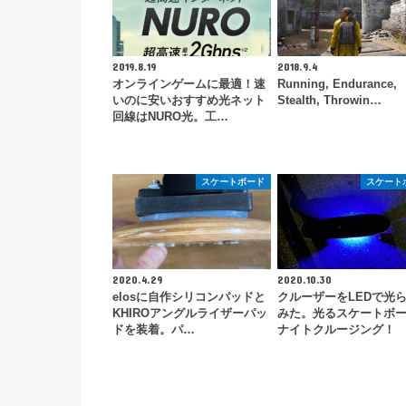
2019.8.19
2018.9.4
オンラインゲームに最適！速
Running, Endurance,
いのに安いおすすめ光ネット
Stealth, Throwin…
回線はNURO光。工…
スケートボード
スケート
2020.4.29
2020.10.30
elosに自作シリコンパッドと
クルーザーをLEDで光
KHIROアングルライザーパッ
みた。光るスケートボ
ドを装着。パ…
ナイトクルージング！