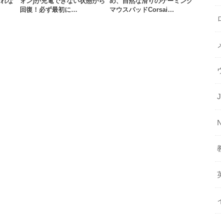
されな
ォン)が充電できない状態から
め、自然な滑りのゲーミング
回復！必ず最初に…
マウスパッドCorsai…