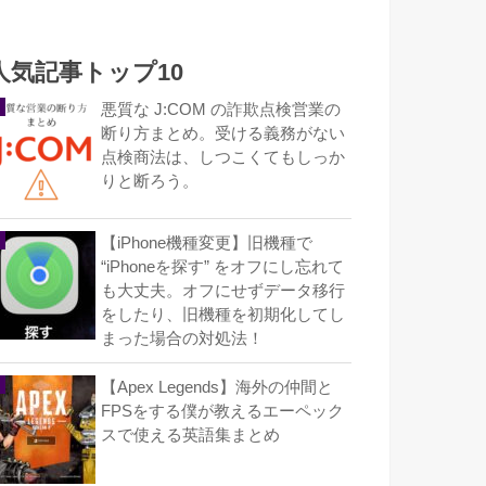
人気記事トップ10
悪質な J:COM の詐欺点検営業の
断り方まとめ。受ける義務がない
点検商法は、しつこくてもしっか
りと断ろう。
【iPhone機種変更】旧機種で
“iPhoneを探す” をオフにし忘れて
も大丈夫。オフにせずデータ移行
をしたり、旧機種を初期化してし
まった場合の対処法！
【Apex Legends】海外の仲間と
FPSをする僕が教えるエーペック
スで使える英語集まとめ