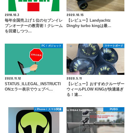
2018.10.3
2020.10.15
毎年全国売上げ１位のセブンイレ
【レビュー】Landyachtz
ブンオーナーの教育術！クレーム
Dinghy turbo kingは最…
を回避しつつ…
PC / ガジェット
スケートボード
2020.11.12
2020.5.11
STATUS_ILLEGAL_INSTRUCTI
【レビュー】おすすめクルーザー
ONエラー表示でウェブペ…
ウィールPLOW KINGが快適過ぎ
る！速…
i Phone / スマホ関連
PUBG