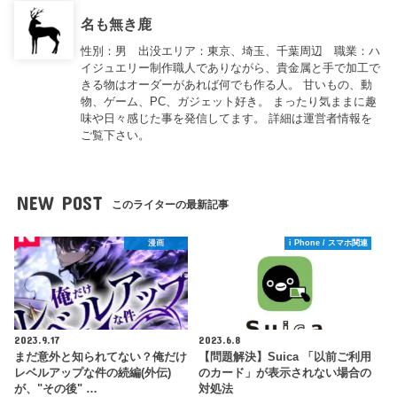
名も無き鹿
性別：男 出没エリア：東京、埼玉、千葉周辺 職業：ハ
イジュエリー制作職人でありながら、貴金属と手で加工で
きる物はオーダーがあれば何でも作る人。 甘いもの、動
物、ゲーム、PC、ガジェット好き。 まったり気ままに趣
味や日々感じた事を発信してます。 詳細は運営者情報を
ご覧下さい。
NEW POST
このライターの最新記事
漫画
i Phone / スマホ関連
2023.9.17
2023.6.8
まだ意外と知られてない？俺だけ
【問題解決】Suica 「以前ご利用
レベルアップな件の続編(外伝)
のカード」が表示されない場合の
が、"その後" …
対処法