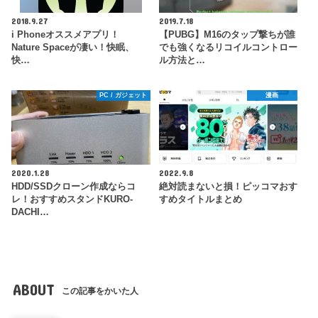
2018.9.27
2019.7.18
i Phoneオススメアプリ！
【PUBG】M16のタップ撃ちが誰
Nature Spaceが凄い！快眠、
でも強くなるリコイルコントロー
快…
ル方法と…
PC / ガジェット
漫画
2020.1.28
2022.9.8
HDD/SSDクローン作成ならコ
絶対読まないと損！ピッコマおす
レ！おすすめスタンドKURO-
すめタイトルまとめ
DACHI…
ABOUT
この記事をかいた人