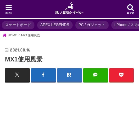
menu
search
スケートボード
APEX LEGENDS
PC / ガジェット
i Phone / 
HOME
MX1使用風景
2021.08.16
MX1使用風景