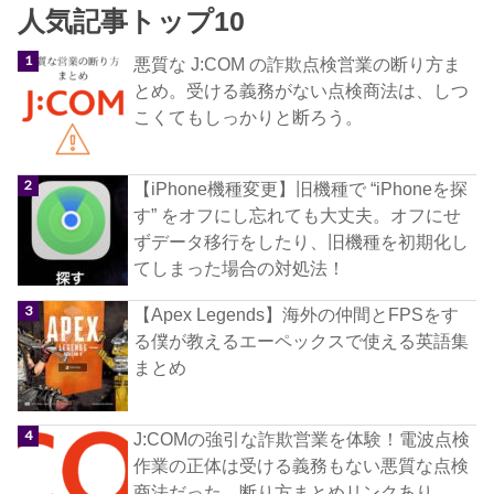
人気記事トップ10
悪質な J:COM の詐欺点検営業の断り方ま
とめ。受ける義務がない点検商法は、しつ
こくてもしっかりと断ろう。
【iPhone機種変更】旧機種で “iPhoneを探
す” をオフにし忘れても大丈夫。オフにせ
ずデータ移行をしたり、旧機種を初期化し
てしまった場合の対処法！
【Apex Legends】海外の仲間とFPSをす
る僕が教えるエーペックスで使える英語集
まとめ
J:COMの強引な詐欺営業を体験！電波点検
作業の正体は受ける義務もない悪質な点検
商法だった。断り方まとめリンクあり