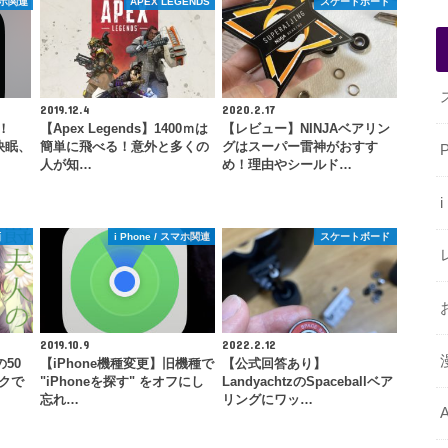
スマホ関連
APEX LEGENDS
スケートボード
2019.12.4
2020.2.17
！
【Apex Legends】1400ｍは
【レビュー】NINJAベアリン
！快眠、
簡単に飛べる！意外と多くの
グはスーパー雷神がおすす
人が知…
め！理由やシールド…
画
i Phone / スマホ関連
スケートボード
2019.10.9
2022.2.12
50
【iPhone機種変更】旧機種で
【公式回答あり】
ークで
"iPhoneを探す" をオフにし
LandyachtzのSpaceballベア
忘れ…
リングにワッ…