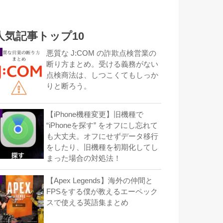
人気記事トップ10
悪質な J:COM の詐欺点検営業の
断り方まとめ。受ける義務がない
点検商法は、しつこくてもしっか
りと断ろう。
【iPhone機種変更】旧機種で
“iPhoneを探す” をオフにし忘れて
も大丈夫。オフにせずデータ移行
をしたり、旧機種を初期化してし
まった場合の対処法！
【Apex Legends】海外の仲間と
FPSをする僕が教えるエーペック
スで使える英語集まとめ