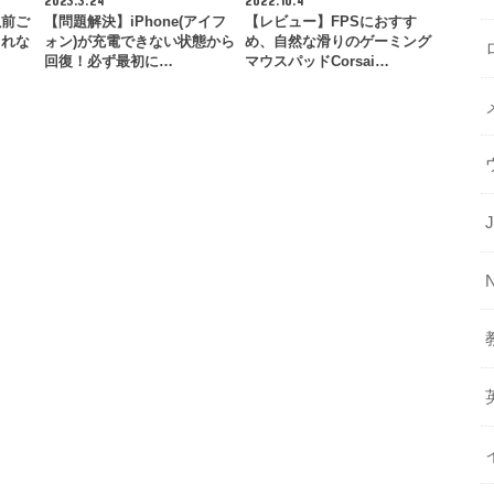
以前ご
【問題解決】iPhone(アイフ
【レビュー】FPSにおすす
されな
ォン)が充電できない状態から
め、自然な滑りのゲーミング
回復！必ず最初に…
マウスパッドCorsai…