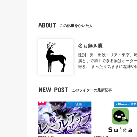
ABOUT
この記事をかいた人
名も無き鹿
性別：男 出没エリア：東京、
属と手で加工できる物はオーダー
好き。 まったり気ままに趣味や
NEW POST
このライターの最新記事
漫画
i Phone / 
2023.9.17
2023.6.8