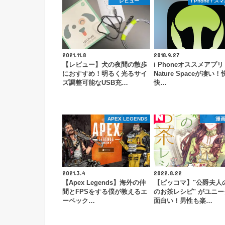
レビュー
i Phone / 
2021.11.8
2018.9.27
【レビュー】犬の夜間の散歩
i Phoneオススメアプリ
におすすめ！明るく光るサイ
Nature Spaceが凄い
ズ調整可能なUSB充…
快…
APEX LEGENDS
漫
2021.3.4
2022.8.22
【Apex Legends】海外の仲
【ピッコマ】"公爵夫人の
間とFPSをする僕が教えるエ
のお茶レシピ" がユニ
ーペック…
面白い！男性も楽…