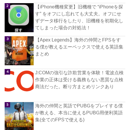
【iPhone機種変更】旧機種で “iPhoneを探
す” をオフにし忘れても大丈夫。オフにせ
ずデータ移行をしたり、旧機種を初期化し
てしまった場合の対処法！
【Apex Legends】海外の仲間とFPSをす
る僕が教えるエーペックスで使える英語集
まとめ
J:COMの強引な詐欺営業を体験！電波点検
作業の正体は受ける義務もない悪質な点検
商法だった。断り方まとめリンクあり
海外の仲間と英語でPUBGをプレイする僕
が教える、本当に使えるPUBG用便利英語
集(全てのFPSで使える)