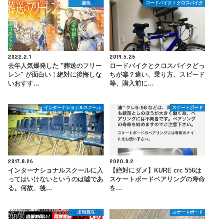
漫画
ロードバイク / クロスバイク
2022.2.1
2019.5.26
去年人気爆発した "葬送のフリー
ロードバイクとクロスバイクどっ
レン" が面白い！絶対に後悔しな
ちが楽？違い、乗り方、スピード
いおすす…
等、購入前に…
インターナショナルスクール
スケートボード
2017.8.26
2020.8.2
インターナショナルスクールに入
【絶対にダメ】KURE crc 556は
ってはいけないというのは嘘であ
スケートボードベアリングの寿命
る。何故、後…
を…
出張買取
スケートボード