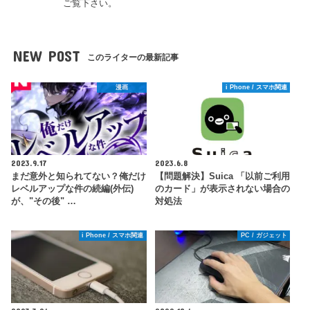
ご覧下さい。
NEW POST
このライターの最新記事
漫画
i Phone / スマホ関連
2023.9.17
2023.6.8
まだ意外と知られてない？俺だけ
【問題解決】Suica 「以前ご利用
レベルアップな件の続編(外伝)
のカード」が表示されない場合の
が、"その後" …
対処法
i Phone / スマホ関連
PC / ガジェット