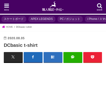
menu
search
スケートボード
APEX LEGENDS
PC / ガジェット
i Phone / 
HOME
DCbasic t-shirt
2020.08.05
DCbasic t-shirt