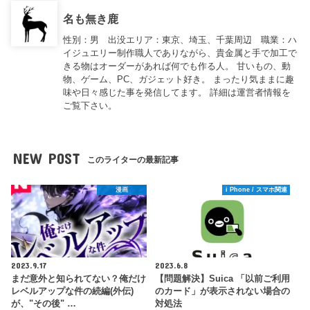
名も無き鹿
性別：男 出没エリア：東京、埼玉、千葉周辺 職業：ハ
イジュエリー制作職人でありながら、貴金属と手で加工で
きる物はオーダーがあれば何でも作る人。 甘いもの、動
物、ゲーム、PC、ガジェット好き。 まったり気ままに趣
味や日々感じた事を発信してます。 詳細は運営者情報を
ご覧下さい。
NEW POST
このライターの最新記事
漫画
i Phone / スマホ関連
2023.9.17
2023.6.8
まだ意外と知られてない？俺だけ
【問題解決】Suica 「以前ご利用
レベルアップな件の続編(外伝)
のカード」が表示されない場合の
が、"その後" …
対処法