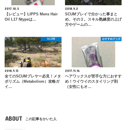
2017.10.5
2018.9.2
【レビュー】LIPPS Mens Hair
SCUMプレイで分かった事まと
Oil L17 Ntypeは…
め、その２。スキル熟練度の上げ
方やゲームの…
SCUM
おすすめグッズ
2018.9.13
2017.11.16
全てのSCUMプレヤー必見！メタ
ヘアワックスが苦手な方におすす
ボリズム（Metabolism）攻略ガ
め！ウイウイのスタイリング剤
イ…
（女性にもオ…
ABOUT
この記事をかいた人