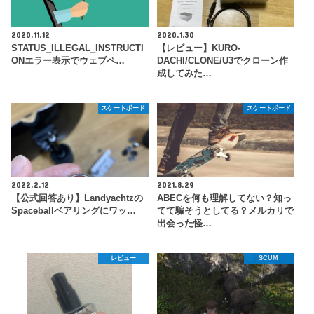
2020.11.12
2020.1.30
STATUS_ILLEGAL_INSTRUCTI
【レビュー】KURO-
ONエラー表示でウェブペ…
DACHI/CLONE/U3でクローン作
成してみた…
スケートボード
スケートボード
2022.2.12
2021.8.29
【公式回答あり】Landyachtzの
ABECを何も理解してない？知っ
Spaceballベアリングにワッ…
てて騙そうとしてる？メルカリで
出会った怪…
レビュー
SCUM