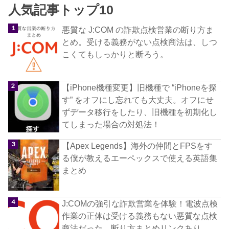
人気記事トップ10
悪質な J:COM の詐欺点検営業の断り方ま
とめ。受ける義務がない点検商法は、しつ
こくてもしっかりと断ろう。
【iPhone機種変更】旧機種で “iPhoneを探
す” をオフにし忘れても大丈夫。オフにせ
ずデータ移行をしたり、旧機種を初期化し
てしまった場合の対処法！
【Apex Legends】海外の仲間とFPSをす
る僕が教えるエーペックスで使える英語集
まとめ
J:COMの強引な詐欺営業を体験！電波点検
作業の正体は受ける義務もない悪質な点検
商法だった。断り方まとめリンクあり