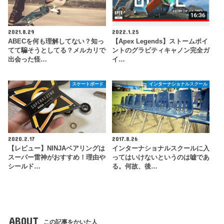
2021.8.29
2022.1.25
ABECを何も理解してない？知っ
【Apex Legends】ストームポイ
てて騙そうとしてる？メルカリで
ントのグラビティキャノン完全ガ
出会った怪…
イ…
スケートボード
インターナショナルスクール
2020.2.17
2017.8.26
【レビュー】NINJAベアリングは
インターナショナルスクールに入
スーパー雷神がおすすめ！理由や
ってはいけないというのは嘘であ
シールド…
る。何故、後…
ABOUT
この記事をかいた人