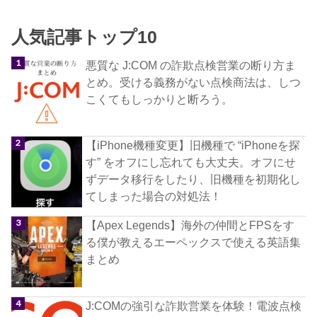
人気記事トップ10
悪質な J:COM の詐欺点検営業の断り方ま
とめ。受ける義務がない点検商法は、しつ
こくてもしっかりと断ろう。
【iPhone機種変更】旧機種で “iPhoneを探
す” をオフにし忘れても大丈夫。オフにせ
ずデータ移行をしたり、旧機種を初期化し
てしまった場合の対処法！
【Apex Legends】海外の仲間とFPSをす
る僕が教えるエーペックスで使える英語集
まとめ
J:COMの強引な詐欺営業を体験！電波点検