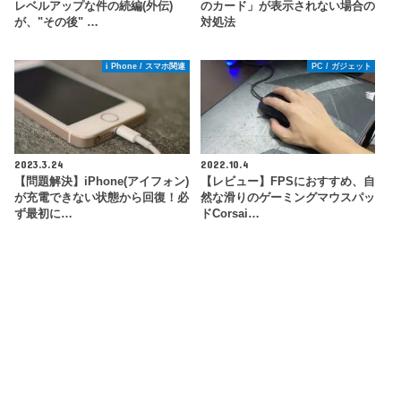
レベルアップな件の続編(外伝)
のカード」が表示されない場合の
が、"その後" …
対処法
i Phone / スマホ関連
PC / ガジェット
2023.3.24
2022.10.4
【問題解決】iPhone(アイフォン)
【レビュー】FPSにおすすめ、自
が充電できない状態から回復！必
然な滑りのゲーミングマウスパッ
ず最初に…
ドCorsai…