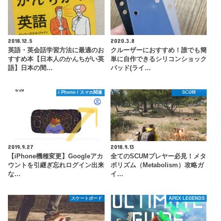
2018.12.5
2020.3.8
英語・英会話学習方法に最適のお
クルーザーにおすすめ！誰でも簡
すすめ本【日本人のかんちがい英
単に自作できるシリコンショック
語】日本の間…
パッド(ライ…
i Phone / スマホ関連
SCUM
2019.9.27
2018.9.13
【iPhone機種変更】Googleアカ
全てのSCUMプレヤー必見！メタ
ウントを引継ぎ忘れログイン出来
ボリズム（Metabolism）攻略ガ
な…
イ…
スケートボード
APEX LEGENDS