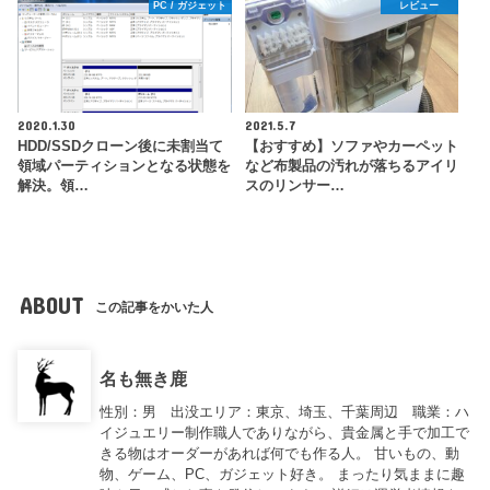
PC / ガジェット
レビュー
2020.1.30
2021.5.7
HDD/SSDクローン後に未割当て
【おすすめ】ソファやカーペット
領域パーティションとなる状態を
など布製品の汚れが落ちるアイリ
解決。領…
スのリンサー…
ABOUT
この記事をかいた人
名も無き鹿
性別：男 出没エリア：東京、埼玉、千葉周辺 職業：ハ
イジュエリー制作職人でありながら、貴金属と手で加工で
きる物はオーダーがあれば何でも作る人。 甘いもの、動
物、ゲーム、PC、ガジェット好き。 まったり気ままに趣