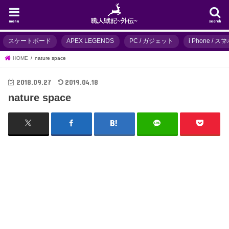
menu
search
スケートボード
APEX LEGENDS
PC / ガジェット
i Phone / 
HOME
nature space
2018.09.27
2019.04.18
nature space