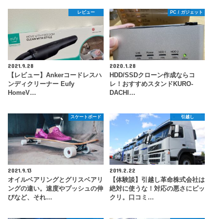
レビュー
PC / ガジェット
2021.9.28
2020.1.28
【レビュー】Ankerコードレスハ
HDD/SSDクローン作成ならコ
ンディクリーナー Eufy
レ！おすすめスタンドKURO-
HomeV…
DACHI…
スケートボード
引越し
2021.9.13
2019.2.22
オイルベアリングとグリスベアリ
【体験談】引越し革命株式会社は
ングの違い。速度やプッシュの伸
絶対に使うな！対応の悪さにビッ
びなど、それ…
クリ。口コミ…