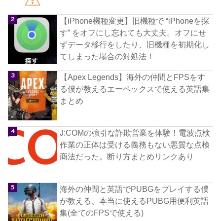
【iPhone機種変更】旧機種で “iPhoneを探
す” をオフにし忘れても大丈夫。オフにせ
ずデータ移行をしたり、旧機種を初期化し
てしまった場合の対処法！
【Apex Legends】海外の仲間とFPSをす
る僕が教えるエーペックスで使える英語集
まとめ
J:COMの強引な詐欺営業を体験！電波点検
作業の正体は受ける義務もない悪質な点検
商法だった。断り方まとめリンクあり
海外の仲間と英語でPUBGをプレイする僕
が教える、本当に使えるPUBG用便利英語
集(全てのFPSで使える)