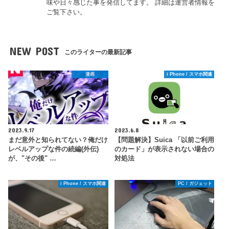
味や日々感じた事を発信してます。 詳細は運営者情報を
ご覧下さい。
NEW POST
このライターの最新記事
漫画
i Phone / スマホ関連
2023.9.17
2023.6.8
まだ意外と知られてない？俺だけ
【問題解決】Suica 「以前ご利用
レベルアップな件の続編(外伝)
のカード」が表示されない場合の
が、"その後" …
対処法
i Phone / スマホ関連
PC / ガジェット