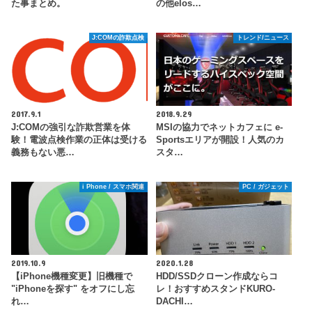
た事まとめ。
の他elos…
J:COMの詐欺点検
トレンド/ニュース
2017.9.1
2018.9.29
J:COMの強引な詐欺営業を体
MSIの協力でネットカフェに e-
験！電波点検作業の正体は受ける
Sportsエリアが開設！人気のカ
義務もない悪…
スタ…
i Phone / スマホ関連
PC / ガジェット
2019.10.9
2020.1.28
【iPhone機種変更】旧機種で
HDD/SSDクローン作成ならコ
"iPhoneを探す" をオフにし忘
レ！おすすめスタンドKURO-
れ…
DACHI…