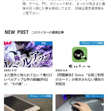
物、ゲーム、PC、ガジェット好き。 まったり気ままに趣
味や日々感じた事を発信してます。 詳細は運営者情報を
ご覧下さい。
NEW POST
このライターの最新記事
漫画
i Phone / スマホ関連
2023.9.17
2023.6.8
まだ意外と知られてない？俺だけ
【問題解決】Suica 「以前ご利用
レベルアップな件の続編(外伝)
のカード」が表示されない場合の
が、"その後" …
対処法
i Phone / スマホ関連
PC / ガジェット