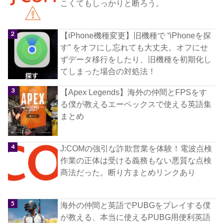
こくてもしっかりと断ろう。
【iPhone機種変更】旧機種で “iPhoneを探
す” をオフにし忘れても大丈夫。オフにせ
ずデータ移行をしたり、旧機種を初期化し
てしまった場合の対処法！
【Apex Legends】海外の仲間とFPSをす
る僕が教えるエーペックスで使える英語集
まとめ
J:COMの強引な詐欺営業を体験！電波点検
作業の正体は受ける義務もない悪質な点検
商法だった。断り方まとめリンクあり
海外の仲間と英語でPUBGをプレイする僕
が教える、本当に使えるPUBG用便利英語