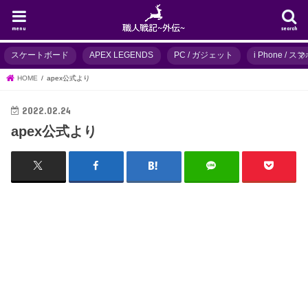
menu
search
スケートボード
APEX LEGENDS
PC / ガジェット
i Phone / 
HOME
apex公式より
2022.02.24
apex公式より