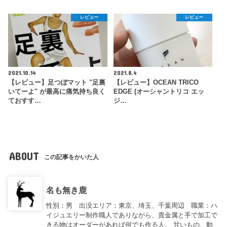
レビュー
レビュー
2021.10.14
2021.8.4
【レビュー】足つぼマット "足裏
【レビュー】OCEAN TRICO
いてーよ" が最高に痛気持ち良く
EDGE (オーシャントリコ エッ
ておすす…
ジ…
ABOUT
この記事をかいた人
名も無き鹿
性別：男 出没エリア：東京、埼玉、千葉周辺 職業：ハ
イジュエリー制作職人でありながら、貴金属と手で加工で
きる物はオーダーがあれば何でも作る人。 甘いもの、動