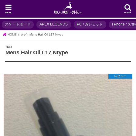
menu
search
スケートボード
APEX LEGENDS
PC / ガジェット
i Phone / 
HOME
タグ : Mens Hair Oil L17 Ntype
Mens Hair Oil L17 Ntype
レビュー