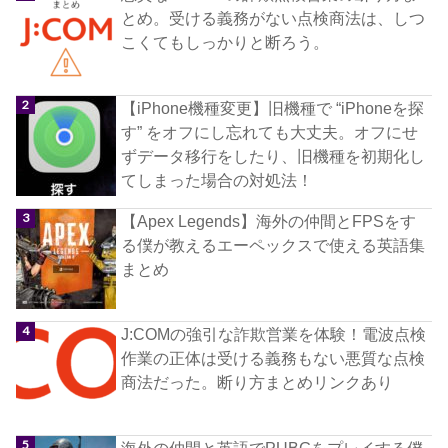
とめ。受ける義務がない点検商法は、しつ
こくてもしっかりと断ろう。
【iPhone機種変更】旧機種で “iPhoneを探
す” をオフにし忘れても大丈夫。オフにせ
ずデータ移行をしたり、旧機種を初期化し
てしまった場合の対処法！
【Apex Legends】海外の仲間とFPSをす
る僕が教えるエーペックスで使える英語集
まとめ
J:COMの強引な詐欺営業を体験！電波点検
作業の正体は受ける義務もない悪質な点検
商法だった。断り方まとめリンクあり
海外の仲間と英語でPUBGをプレイする僕