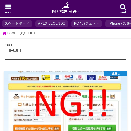
menu
search
スケートボード
APEX LEGENDS
PC / ガジェット
i Phone / 
HOME
タグ : LIFULL
LIFULL
引越し