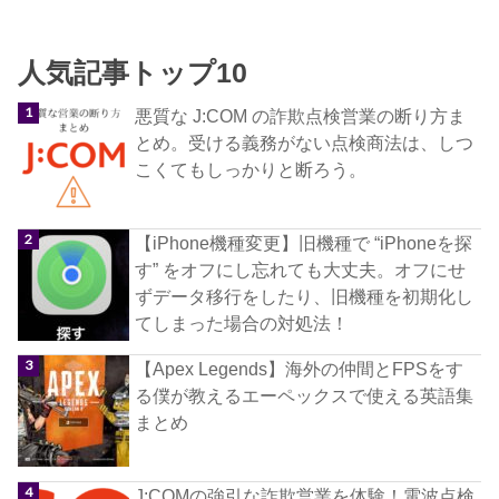
人気記事トップ10
悪質な J:COM の詐欺点検営業の断り方ま
とめ。受ける義務がない点検商法は、しつ
こくてもしっかりと断ろう。
【iPhone機種変更】旧機種で “iPhoneを探
す” をオフにし忘れても大丈夫。オフにせ
ずデータ移行をしたり、旧機種を初期化し
てしまった場合の対処法！
【Apex Legends】海外の仲間とFPSをす
る僕が教えるエーペックスで使える英語集
まとめ
J:COMの強引な詐欺営業を体験！電波点検