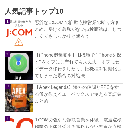
人気記事トップ10
悪質な J:COM の詐欺点検営業の断り方ま
とめ。受ける義務がない点検商法は、しつ
こくてもしっかりと断ろう。
【iPhone機種変更】旧機種で “iPhoneを探
す” をオフにし忘れても大丈夫。オフにせ
ずデータ移行をしたり、旧機種を初期化し
てしまった場合の対処法！
【Apex Legends】海外の仲間とFPSをす
る僕が教えるエーペックスで使える英語集
まとめ
J:COMの強引な詐欺営業を体験！電波点検
作業の正体は受ける義務もない悪質な点検