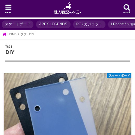
menu
search
スケートボード
APEX LEGENDS
PC / ガジェット
i Phone / 
HOME
タグ : DIY
DIY
スケートボード