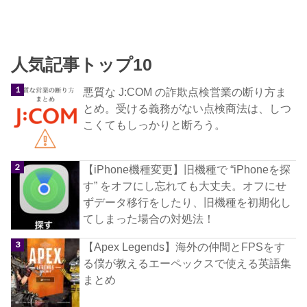
人気記事トップ10
悪質な J:COM の詐欺点検営業の断り方ま
とめ。受ける義務がない点検商法は、しつ
こくてもしっかりと断ろう。
【iPhone機種変更】旧機種で “iPhoneを探
す” をオフにし忘れても大丈夫。オフにせ
ずデータ移行をしたり、旧機種を初期化し
てしまった場合の対処法！
【Apex Legends】海外の仲間とFPSをす
る僕が教えるエーペックスで使える英語集
まとめ