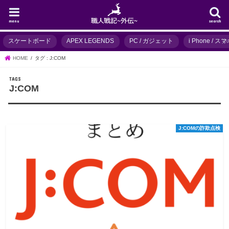
menu
search
スケートボード
APEX LEGENDS
PC / ガジェット
i Phone / 
HOME
タグ : J:COM
J:COM
J:COMの詐欺点検