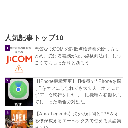
人気記事トップ10
悪質な J:COM の詐欺点検営業の断り方ま
とめ。受ける義務がない点検商法は、しつ
こくてもしっかりと断ろう。
【iPhone機種変更】旧機種で “iPhoneを探
す” をオフにし忘れても大丈夫。オフにせ
ずデータ移行をしたり、旧機種を初期化し
てしまった場合の対処法！
【Apex Legends】海外の仲間とFPSをす
る僕が教えるエーペックスで使える英語集
まとめ