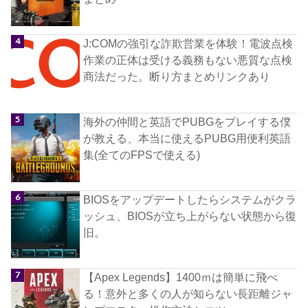
J:COMの強引な詐欺営業を体験！電波点検
作業の正体は受ける義務もない悪質な点検
商法だった。断り方まとめリンクあり
海外の仲間と英語でPUBGをプレイする僕
が教える、本当に使えるPUBG用便利英語
集(全てのFPSで使える)
BIOSをアップデートしたらシステムがクラ
ッシュ、BIOSが立ち上がらない状態から復
旧。
【Apex Legends】1400ｍは簡単に飛べ
る！意外と多くの人が知らない長距離ジャ